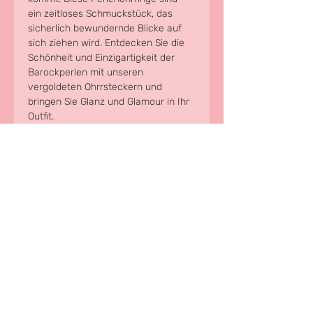
ein zeitloses Schmuckstück, das 
sicherlich bewundernde Blicke auf 
sich ziehen wird. Entdecken Sie die 
Schönheit und Einzigartigkeit der 
Barockperlen mit unseren 
vergoldeten Ohrrsteckern und 
bringen Sie Glanz und Glamour in Ihr 
Outfit.
Maße: 3,5 x 1,5cm 
Da es sich um ein Naturprodukt 
handelt können Farbe und Form 
varieren.