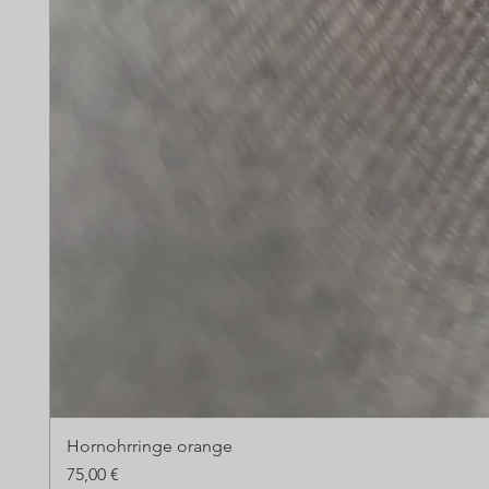
Hornohrringe orange
Preis
75,00 €