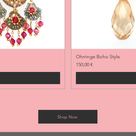
Ohrringe Boho Style
Preis
150,00 €
Shop Now