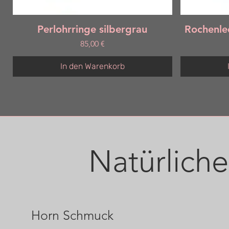
Schnellansicht
Perlohrringe silbergrau
Rochenle
Preis
85,00 €
In den Warenkorb
Natürlich
Horn Schmuck