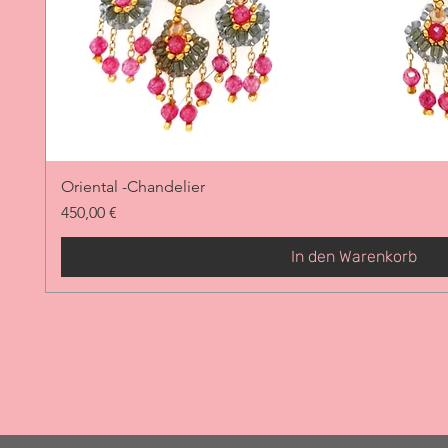
Oriental -Chandelier
Preis
450,00 €
In den Warenkorb